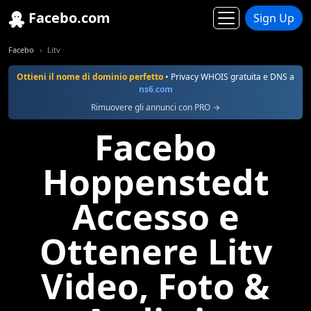
Facebo.com
Sign Up
Facebo
Litv
Ottieni il nome di dominio perfetto
• Privacy WHOIS gratuita e DNS a
ns6.com
Rimuovere gli annunci con PRO →
Facebo
Hoppenstedt
Accesso e
Ottenere Litv
Video, Foto &