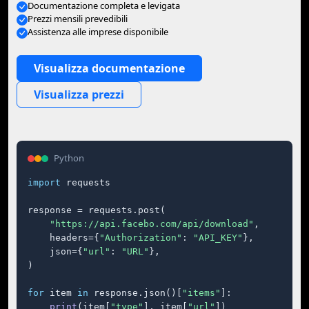
Documentazione completa e levigata
Prezzi mensili prevedibili
Assistenza alle imprese disponibile
Visualizza documentazione
Visualizza prezzi
Python
import
 requests

response = requests.post(

"https://api.facebo.com/api/download"
,

    headers={
"Authorization"
: 
"API_KEY"
},

    json={
"url"
: 
"URL"
},

)

for
 item 
in
 response.json()[
"items"
]:

print
(item[
"type"
], item[
"url"
])