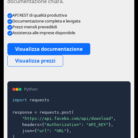
documentazione chiara.
API REST di qualità produttiva
Documentazione completa e levigata
Prezzi mensili prevedibili
Assistenza alle imprese disponibile
Visualizza documentazione
Visualizza prezzi
Python
import
 requests

response = requests.post(

"https://api.facebo.com/api/download"
,

    headers={
"Authorization"
: 
"API_KEY"
},

    json={
"url"
: 
"URL"
},

)
