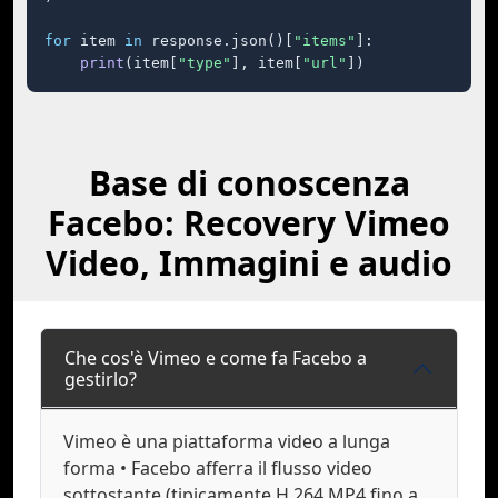
for
 item 
in
 response.json()[
"items"
]:

print
(item[
"type"
], item[
"url"
])
Base di conoscenza
Facebo: Recovery Vimeo
Video, Immagini e audio
Che cos'è Vimeo e come fa Facebo a
gestirlo?
Vimeo è una piattaforma video a lunga
forma • Facebo afferra il flusso video
sottostante (tipicamente H.264 MP4 fino a